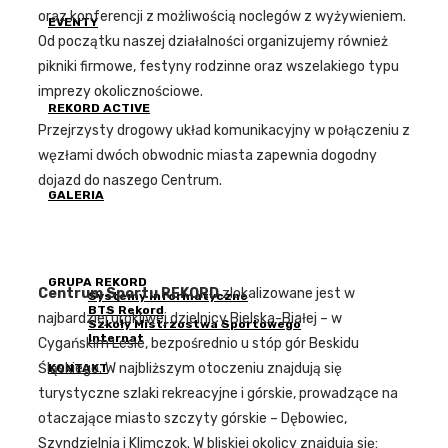
oraz konferencji z możliwością noclegów z wyżywieniem.
EVENTY
Od początku naszej działalności organizujemy również
pikniki firmowe, festyny rodzinne oraz wszelakiego typu
imprezy okolicznościowe.
REKORD ACTIVE
Przejrzysty drogowy układ komunikacyjny w połączeniu z
węzłami dwóch obwodnic miasta zapewnia dogodny
dojazd do naszego Centrum.
GALERIA
GRUPA REKORD
Centrum Sportu REKORD
zlokalizowane jest w
Systemy Informatyczne
BTS Rekord
najbardziej urokliwej dzielnicy Bielska-Białej – w
Szkoły Mistrzostwa Sportowego
Internat
Cygańskim Lesie, bezpośrednio u stóp gór Beskidu
Śląskiego. W najbliższym otoczeniu znajdują się
KONTAKT
turystyczne szlaki rekreacyjne i górskie, prowadzące na
otaczające miasto szczyty górskie – Dębowiec,
Szyndzielnia i Klimczok. W bliskiej okolicy znajdują się: