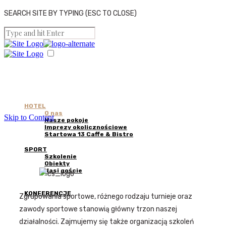
SEARCH SITE BY TYPING (ESC TO CLOSE)
HOTEL
O nas
Skip to Content
Nasze pokoje
Imprezy okolicznościowe
Startowa 13 Caffe & Bistro
SPORT
Szkolenie
Obiekty
Nasi goście
KONFERENCJE
Zgrupowania sportowe, różnego rodzaju turnieje oraz
zawody sportowe stanowią główny trzon naszej
działalności. Zajmujemy się także organizacją szkoleń